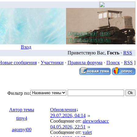
Вход
Приветствую Вас,
Гость
·
RSS
Новые сообщения
·
Участники
·
Правила форума
·
Поиск
·
RSS
]
Фильтр по:
Автор темы
Обновления
↓
29.07.2026, 04:14
timy4
Сообщение от:
alexworksacc
04.05.2026, 22:51
agornyj00
Сообщение от:
valet