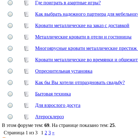
Где поиграть в азартные игры?
Как выбрать надежного партнера для мебельног
Кровати металлические на заказ с доставкой
Металлические кровати в отели и гостиницы
Многоярусные кровати металлические престиж 
Кровати металлические во времянки и общежит
Опреснительная установка
Как бы Вы хотели отпраздновать свадьбу?
Бытовая техника
Для взрослого досуга
Атеросклероз
В этом форуме тем:
69
. На странице показано тем:
25
.
Страница
1
из
3
1
2
3
»