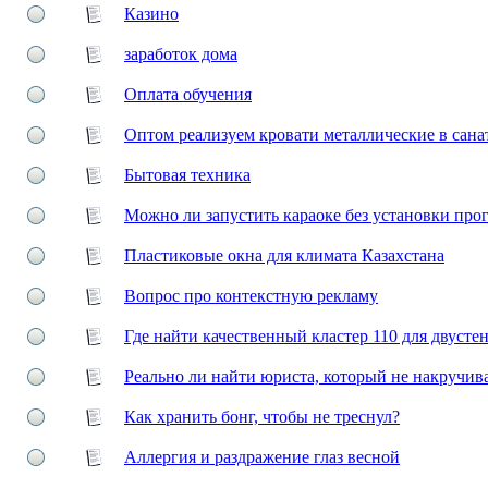
Казино
заработок дома
Оплата обучения
Оптом реализуем кровати металлические в сан
Бытовая техника
Можно ли запустить караоке без установки про
Пластиковые окна для климата Казахстана
Вопрос про контекстную рекламу
Где найти качественный кластер 110 для двусте
Реально ли найти юриста, который не накручив
Как хранить бонг, чтобы не треснул?
Аллергия и раздражение глаз весной