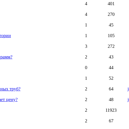
4
401
4
270
1
45
атории
1
105
3
272
грамм?
2
43
0
44
1
52
нных труб?
2
64
ает цену?
2
48
2
11923
2
67