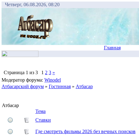
Четверг, 06.08.2026, 08:20
Главная
Страница
1
из
3
1
2
3
»
Модератор форума:
Winodel
Атбасарский форум
»
Гостинная
»
Атбасар
Атбасар
Тема
Ставки
Где смотреть фильмы 2026 без вечных поисков