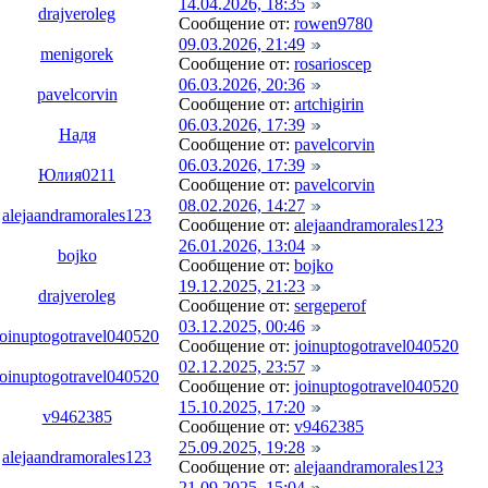
14.04.2026, 18:35
drajveroleg
Сообщение от:
rowen9780
09.03.2026, 21:49
menigorek
Сообщение от:
rosarioscep
06.03.2026, 20:36
pavelcorvin
Сообщение от:
artchigirin
06.03.2026, 17:39
Надя
Сообщение от:
pavelcorvin
06.03.2026, 17:39
Юлия0211
Сообщение от:
pavelcorvin
08.02.2026, 14:27
alejaandramorales123
Сообщение от:
alejaandramorales123
26.01.2026, 13:04
bojko
Сообщение от:
bojko
19.12.2025, 21:23
drajveroleg
Сообщение от:
sergeperof
03.12.2025, 00:46
joinuptogotravel040520
Сообщение от:
joinuptogotravel040520
02.12.2025, 23:57
joinuptogotravel040520
Сообщение от:
joinuptogotravel040520
15.10.2025, 17:20
v9462385
Сообщение от:
v9462385
25.09.2025, 19:28
alejaandramorales123
Сообщение от:
alejaandramorales123
21.09.2025, 15:04