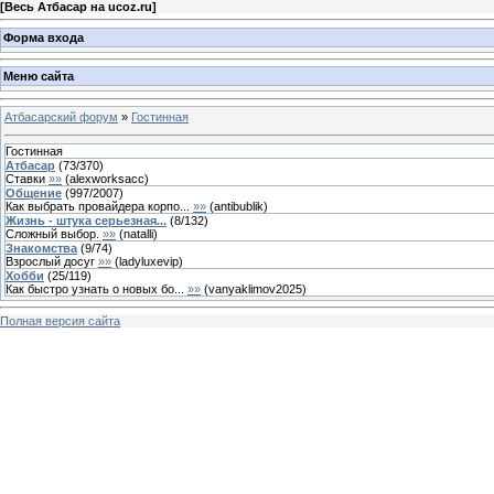
[
Весь Атбасар на ucoz.ru
]
Форма входа
Меню сайта
Атбасарский форум
»
Гостинная
Гостинная
Атбасар
(
73
/
370
)
Ставки
»»
(
alexworksacc
)
Общение
(
997
/
2007
)
Как выбрать провайдера корпо...
»»
(
antibublik
)
Жизнь - штука серьезная...
(
8
/
132
)
Сложный выбор.
»»
(
natalli
)
Знакомства
(
9
/
74
)
Взрослый досуг
»»
(
ladyluxevip
)
Хобби
(
25
/
119
)
Как быстро узнать о новых бо...
»»
(
vanyaklimov2025
)
Полная версия сайта