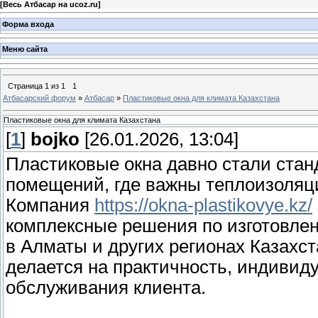
[
Весь Атбасар на ucoz.ru
]
Форма входа
Меню сайта
Страница
1
из
1
1
Атбасарский форум
»
Атбасар
»
Пластиковые окна для климата Казахстана
Пластиковые окна для климата Казахстана
[
1
]
bojko
[26.01.2026, 13:04]
Пластиковые окна давно стали ста
помещений, где важны теплоизоляци
Компания
https://okna-plastikovye.kz/
комплексные решения по изготовлен
в Алматы и других регионах Казахст
делается на практичность, индивид
обслуживания клиента.