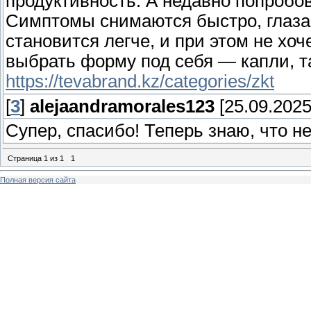
продуктивность. А недавно попробов
Симптомы снимаются быстро, глаза
становится легче, и при этом не хоч
выбрать форму под себя — капли, та
https://tevabrand.kz/categories/zkt
[
3
]
alejaandramorales123
[25.09.2025
Супер, спасибо! Теперь знаю, что н
Страница
1
из
1
1
Полная версия сайта