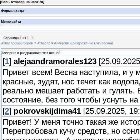
[
Весь Атбасар на ucoz.ru
]
Форма входа
Меню сайта
Страница
1
из
1
1
Атбасарский форум
»
Атбасар
»
Аллергия и раздражение глаз весной
Аллергия и раздражение глаз весной
[
1
]
alejaandramorales123
[25.09.2025
Привет всем! Весна наступила, и у
красные, зудят, нос течет как водоп
реально мешает работать и гулять. Е
состояние, без того чтобы уснуть н
[
2
]
pokrovskijdima41
[25.09.2025, 19:
Привет! У меня точно такая же исто
Перепробовал кучу средств, но сонл