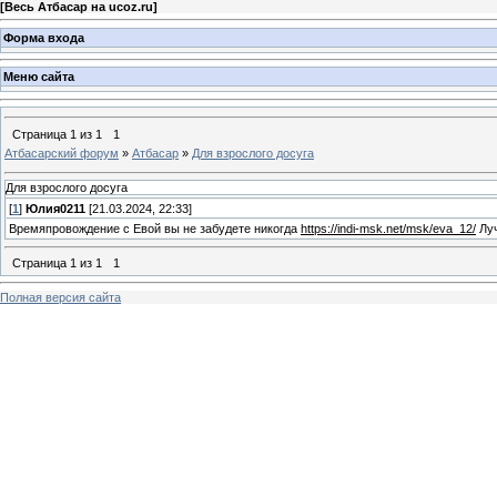
[
Весь Атбасар на ucoz.ru
]
Форма входа
Меню сайта
Страница
1
из
1
1
Атбасарский форум
»
Атбасар
»
Для взрослого досуга
Для взрослого досуга
[
1
]
Юлия0211
[21.03.2024, 22:33]
Времяпровождение с Евой вы не забудете никогда
https://indi-msk.net/msk/eva_12/
Луч
Страница
1
из
1
1
Полная версия сайта