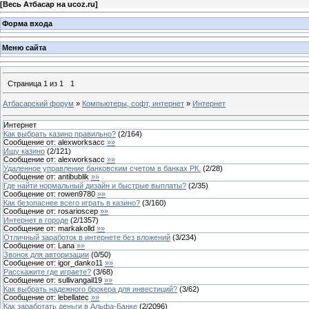
[
Весь Атбасар на ucoz.ru
]
Форма входа
Меню сайта
Страница
1
из
1
1
Атбасарский форум
»
Компьютеры, софт, интернет
»
Интернет
Интернет
Как выбрать казино правильно?
(
2
/
164
)
Сообщение от:
alexworksacc
»»
Ищу казино
(
2
/
121
)
Сообщение от:
alexworksacc
»»
Удаленное управление банковским счетом в банках РК.
(
2
/
28
)
Сообщение от:
antibublik
»»
Где найти нормальный дизайн и быстрые выплаты?
(
2
/
35
)
Сообщение от:
rowen9780
»»
Как безопаснее всего играть в казино?
(
3
/
160
)
Сообщение от:
rosarioscep
»»
Интернет в городе
(
2
/
1357
)
Сообщение от:
markakolld
»»
Отличный заработок в интернете без вложений
(
3
/
234
)
Сообщение от:
Lana
»»
Звонок для авторизации
(
0
/
50
)
Сообщение от:
igor_danko11
»»
Расскажите где играете?
(
3
/
68
)
Сообщение от:
sullivangail19
»»
Как выбрать надежного брокера для инвестиций?
(
3
/
62
)
Сообщение от:
lebellatec
»»
Как заработать деньги в Альфа-Банке
(
2
/
2096
)