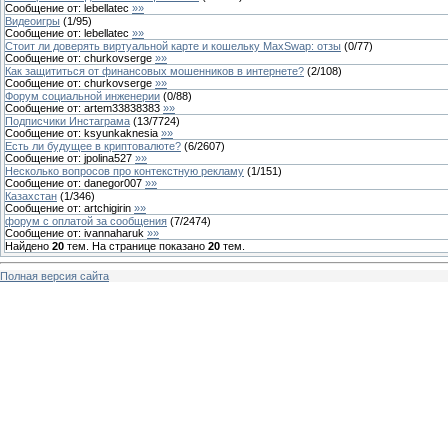
Сообщение от:
lebellatec
»»
Видеоигры
(
1
/
95
)
Сообщение от:
lebellatec
»»
Стоит ли доверять виртуальной карте и кошельку MaxSwap: отзы
(
0
/
77
)
Сообщение от:
churkovserge
»»
Как защититься от финансовых мошенников в интернете?
(
2
/
108
)
Сообщение от:
churkovserge
»»
Форум социальной инженерии
(
0
/
88
)
Сообщение от:
artem33838383
»»
Подписчики Инстаграма
(
13
/
7724
)
Сообщение от:
ksyunkaknesia
»»
Есть ли будущее в криптовалюте?
(
6
/
2607
)
Сообщение от:
jpolina527
»»
Несколько вопросов про контекстную рекламу
(
1
/
151
)
Сообщение от:
danegor007
»»
Казахстан
(
1
/
346
)
Сообщение от:
artchigirin
»»
форум с оплатой за сообщения
(
7
/
2474
)
Сообщение от:
ivannaharuk
»»
Найдено
20
тем. На странице показано
20
тем.
Полная версия сайта