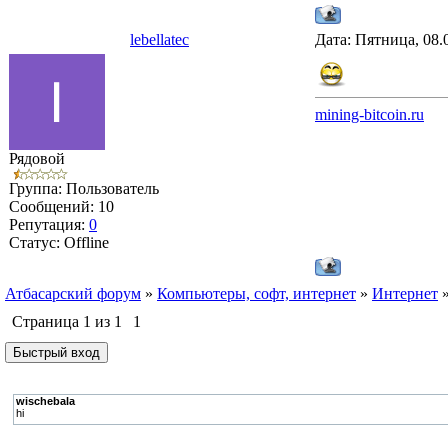
lebellatec
Дата: Пятница, 08.
mining-bitcoin.ru
Рядовой
Группа: Пользователь
Сообщений:
10
Репутация:
0
Статус:
Offline
Атбасарский форум
»
Компьютеры, софт, интернет
»
Интернет
Страница
1
из
1
1