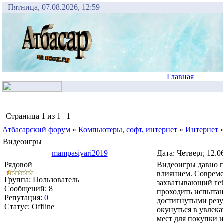
Пятница, 07.08.2026, 12:59
Главная
Страница
1
из
1
1
Атбасарский форум
»
Компьютеры, софт, интернет
»
Интернет
Видеоигры
mampasiyari2019
Дата: Четверг, 12.0
Рядовой
Видеоигры давно п
влиянием. Соврем
Группа: Пользователь
захватывающий гей
Сообщений:
8
проходить испытани
Репутация:
0
достигнутыми резу
Статус:
Offline
окунуться в увлек
мест для покупки 