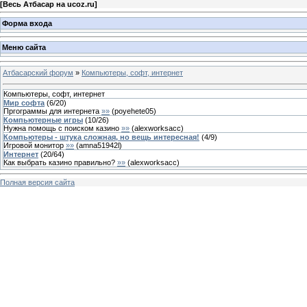
[
Весь Атбасар на ucoz.ru
]
Форма входа
Меню сайта
Атбасарский форум
»
Компьютеры, софт, интернет
Компьютеры, софт, интернет
Мир софта
(
6
/
20
)
Пргограммы для интернета
»»
(
poyehete05
)
Компьютерные игры
(
10
/
26
)
Нужна помощь с поиском казино
»»
(
alexworksacc
)
Компьютеры - штука сложная, но вещь интересная!
(
4
/
9
)
Игровой монитор
»»
(
amna51942l
)
Интернет
(
20
/
64
)
Как выбрать казино правильно?
»»
(
alexworksacc
)
Полная версия сайта