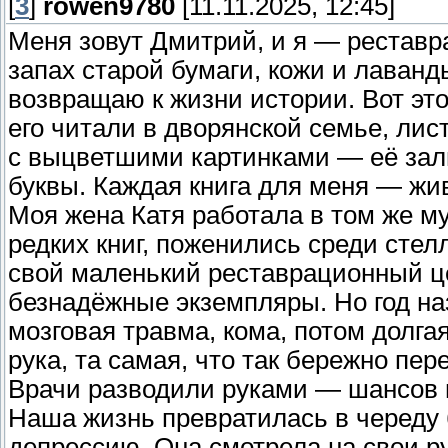
[
3
]
rowen9780
[11.11.2025, 12:45]
Меня зовут Дмитрий, и я — реставр
запах старой бумаги, кожи и лаванд
возвращаю к жизни истории. Вот эт
его читали в дворянской семье, лист
с выцветшими картинками — её зали
буквы. Каждая книга для меня — жи
Моя жена Катя работала в том же му
редких книг, поженились среди сте
свой маленький реставрационный це
безнадёжные экземпляры. Но год на
мозговая травма, кома, потом долга
рука, та самая, что так бережно пе
Врачи разводили руками — шансов н
Наша жизнь превратилась в череду б
депрессию. Она смотрела на свои р