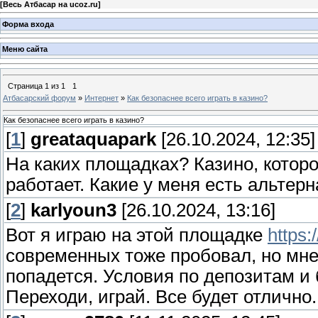
[
Весь Атбасар на ucoz.ru
]
Форма входа
Меню сайта
Страница
1
из
1
1
Атбасарский форум
»
Интернет
»
Как безопаснее всего играть в казино?
Как безопаснее всего играть в казино?
[
1
]
greataquapark
[26.10.2024, 12:35]
На каких площадках? Казино, котор
работает. Какие у меня есть альтер
[
2
]
karlyoun3
[26.10.2024, 13:16]
Вот я играю на этой площадке
https:
современных тоже пробовал, но мне
попадется. Условия по депозитам и
Переходи, играй. Все будет отлично.