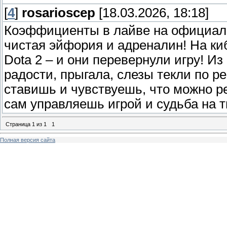
[
4
]
rosarioscep
[18.03.2026, 18:18]
Коэффициенты в лайве на официа
чистая эйфория и адреналин! На киб
Dota 2 – и они перевернули игру! Из 
радости, прыгала, слезы текли по р
ставишь и чувствуешь, что можно р
сам управляешь игрой и судьба на т
Страница
1
из
1
1
Полная версия сайта