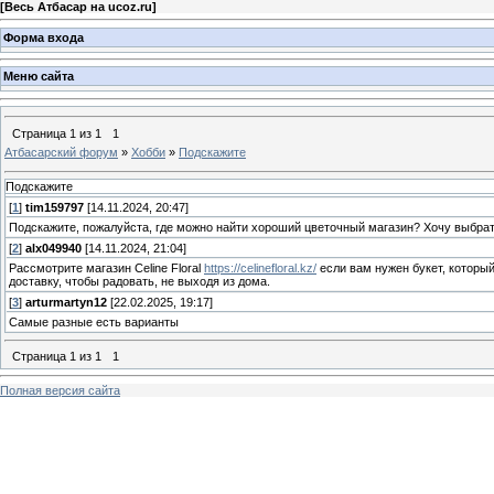
[
Весь Атбасар на ucoz.ru
]
Форма входа
Меню сайта
Страница
1
из
1
1
Атбасарский форум
»
Хобби
»
Подскажите
Подскажите
[
1
]
tim159797
[14.11.2024, 20:47]
Подскажите, пожалуйста, где можно найти хороший цветочный магазин? Хочу выбрать
[
2
]
alx049940
[14.11.2024, 21:04]
Рассмотрите магазин Celine Floral
https://celinefloral.kz/
если вам нужен букет, который
доставку, чтобы радовать, не выходя из дома.
[
3
]
arturmartyn12
[22.02.2025, 19:17]
Самые разные есть варианты
Страница
1
из
1
1
Полная версия сайта