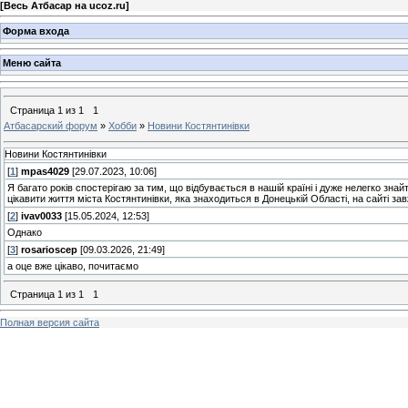
[
Весь Атбасар на ucoz.ru
]
Форма входа
Меню сайта
Страница
1
из
1
1
Атбасарский форум
»
Хобби
»
Новини Костянтинівки
Новини Костянтинівки
[
1
]
mpas4029
[29.07.2023, 10:06]
Я багато років спостерігаю за тим, що відбувається в нашій країні і дуже нелегко зна
цікавити життя міста Костянтинівки, яка знаходиться в Донецькій Області, на сайті зав
[
2
]
ivav0033
[15.05.2024, 12:53]
Однако
[
3
]
rosarioscep
[09.03.2026, 21:49]
а оце вже цікаво, почитаємо
Страница
1
из
1
1
Полная версия сайта