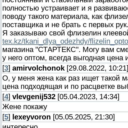
полностью устраивает и я развиваю
поводу такого материала, как флизе
поставщика и не брать с первых рук
Я заказываю свой флизелин клеево
tex.kz/tkani_dlya_odezhdy/flizelin_opt
магазина "СТАРТЕКС". Могу вам сме
у него оптом, всегда выгодная цена 
[
3
]
amirvolchonok
[29.08.2022, 10:21
О, у меня жена как раз ищет такой м
цена подходящая и по расцветке вы
[
4
]
vlevgenij532
[05.04.2023, 14:34]
Жене покажу
[
5
]
lexeyvoron
[05.05.2025, 21:30]
интересно