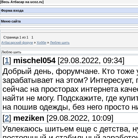
[
Весь Атбасар на ucoz.ru
]
Форма входа
Меню сайта
Страница
1
из
1
1
Атбасарский форум
»
Хобби
»
Люблю шить
Люблю шить
[
1
]
mischel054
[29.08.2022, 09:34]
Добрый день, форумчане. Кто тоже
зарабатывает на этом? Интересует, 
сейчас на просторах интернета кач
найти не могу. Подскажите, где купи
на пошив одежды, без него просто н
[
2
]
meziken
[29.08.2022, 10:09]
Увлекаюсь шитьем еще с детства, н
постоянный и стабильный заработок