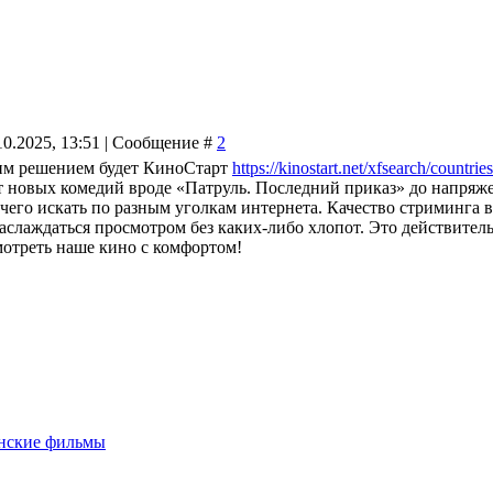
10.2025, 13:51 | Сообщение #
2
им решением будет КиноСтарт
https://kinostart.net/xfsearch/countri
 новых комедий вроде «Патруль. Последний приказ» до напряже
чего искать по разным уголкам интернета. Качество стриминга в
наслаждаться просмотром без каких-либо хлопот. Это действите
мотреть наше кино с комфортом!
анские фильмы