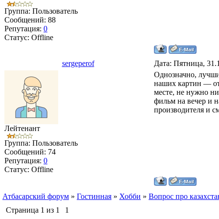
Группа: Пользователь
Сообщений:
88
Репутация:
0
Статус:
Offline
sergeperof
Дата: Пятница, 31.
Однозначно, лучш
наших картин — от
месте, не нужно ни
фильм на вечер и 
производителя и с
Лейтенант
Группа: Пользователь
Сообщений:
74
Репутация:
0
Статус:
Offline
Атбасарский форум
»
Гостинная
»
Хобби
»
Вопрос про казахст
Страница
1
из
1
1