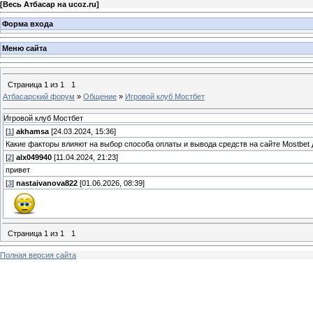
[
Весь Атбасар на ucoz.ru
]
Форма входа
Меню сайта
Страница
1
из
1
1
Атбасарский форум
»
Общение
»
Игровой клуб Мостбет
Игровой клуб Мостбет
[
1
]
akhamsa
[24.03.2024, 15:36]
Какие факторы влияют на выбор способа оплаты и вывода средств на сайте Mostbet д
[
2
]
alx049940
[11.04.2024, 21:23]
привет
[
3
]
nastaivanova822
[01.06.2026, 08:39]
Страница
1
из
1
1
Полная версия сайта