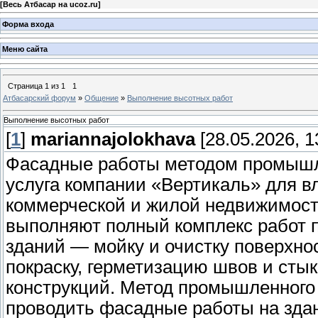
[
Весь Атбасар на ucoz.ru
]
Форма входа
Меню сайта
Страница
1
из
1
1
Атбасарский форум
»
Общение
»
Выполнение высотных работ
Выполнение высотных работ
[
1
]
mariannajolokhava
[28.05.2026, 1
Фасадные работы методом промышл
услуга компании «Вертикаль» для 
коммерческой и жилой недвижимост
выполняют полный комплекс работ 
зданий — мойку и очистку поверхно
покраску, герметизацию швов и сты
конструкций. Метод промышленного
проводить фасадные работы на зда