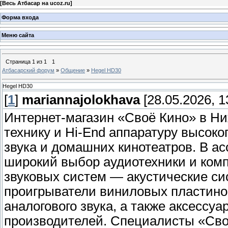
[
Весь Атбасар на ucoz.ru
]
Форма входа
Меню сайта
Страница
1
из
1
1
Атбасарский форум
»
Общение
»
Hegel HD30
Hegel HD30
[
1
]
mariannajolokhava
[28.05.2026, 1
Интернет-магазин «Своё Кино» в Ни
технику и Hi-End аппаратуру высоко
звука и домашних кинотеатров. В а
широкий выбор аудиотехники и ком
звуковых систем — акустические си
проигрыватели виниловых пластинок
аналогового звука, а также аксессу
производителей. Специалисты «Сво