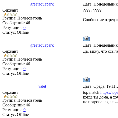
greataquapark
Дата: Понедельник,
Сержант
??????????
Группа: Пользователь
Сообщение отреда
Сообщений:
46
Репутация:
0
Статус:
Offline
greataquapark
Дата: Понедельник,
Сержант
Да, вижу, что ссыл
Группа: Пользователь
Сообщений:
46
Репутация:
0
Статус:
Offline
valet
Дата: Среда, 19.11
Сержант
top match
https://to
когда ты дома, а х
Группа: Пользователь
не подозревая, наж
Сообщений:
46
Репутация:
0
Статус:
Offline