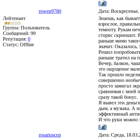
rowen9780
Дата: Воскресенье,
Лейтенант
Знаешь, как бывает
взрослое, правильн
Группа: Пользователь
темноту. Рукам неч
Сообщений:
99
сторис скриншот. 
Репутация:
0
раньше мимо такого
Статус:
Offline
значит. Оказалось,
Решил попробовать.
раньше тратил на п
Вечер, балкон, чаш
это ощущение мале
Так прошло недели
совершенно необыч
просто замигал экр
сравнимая с моей п
сразу такой бонус.
Я вывел эти деньг
дым, а музыка. А и
эффективный антис
И что руки можно з
rosarioscep
Дата: Среда, 18.03