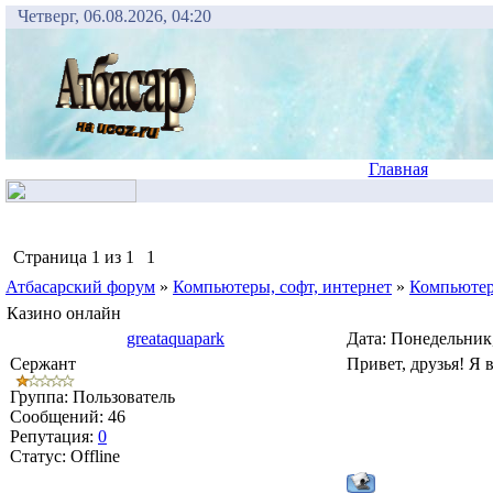
Четверг, 06.08.2026, 04:20
Главная
Страница
1
из
1
1
Атбасарский форум
»
Компьютеры, софт, интернет
»
Компьюте
Казино онлайн
greataquapark
Дата: Понедельник,
Сержант
Привет, друзья! Я 
Группа: Пользователь
Сообщений:
46
Репутация:
0
Статус:
Offline