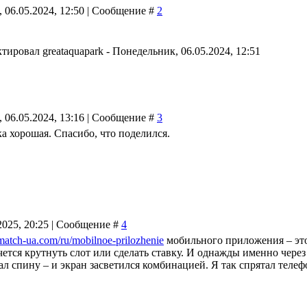
 06.05.2024, 12:50 | Сообщение #
2
ктировал
greataquapark
-
Понедельник, 06.05.2024, 12:51
 06.05.2024, 13:16 | Сообщение #
3
ка хорошая. Спасибо, что поделился.
.2025, 20:25 | Сообщение #
4
pmatch-ua.com/ru/mobilnoe-prilozhenie
мобильного приложения – это
очется крутнуть слот или сделать ставку. И однажды именно че
ал спину – и экран засветился комбинацией. Я так спрятал теле