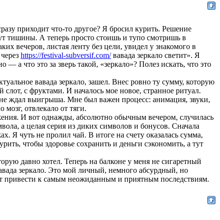
 сразу приходит что-то другое? Я бросил курить. Решение
инут тишины. А теперь просто стоишь и тупо смотришь в
ких вечеров, листая ленту без цели, увидел у знакомого в
 через
https://festival-subversif.com/
вавада зеркало светит». Я
о — а что это за зверь такой, «зеркало»? Полез искать, что это
ктуальное вавада зеркало, зашел. Внес ровно ту сумму, которую
 слот, с фруктами. И началось мое новое, странное ритуал.
Я не ждал выигрыша. Мне был важен процесс: анимация, звуки,
мозг, отвлекало от тяги.
ожения. И вот однажды, абсолютно обычным вечером, случилась
ола, а целая серия из диких символов и бонусов. Сначала
. Я чуть не пролил чай. В итоге на счету оказалась сумма,
рить, чтобы здоровье сохранить и деньги сэкономить, а тут
орую давно хотел. Теперь на балконе у меня не сигаретный
 вавада зеркало. Это мой личный, немного абсурдный, но
ут привести к самым неожиданным и приятным последствиям.