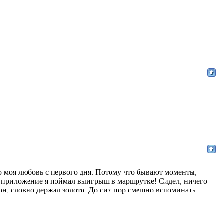
 моя любовь с первого дня. Потому что бывают моменты,
рез приложение я поймал выигрыш в маршрутке! Сидел, ничего
фон, словно держал золото. До сих пор смешно вспоминать.