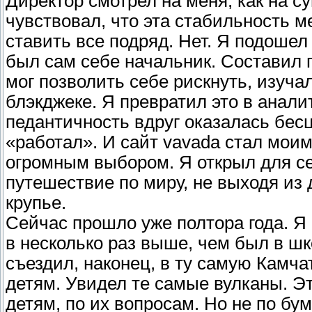
Директор смотрел на меня, как на 
чувствовал, что эта стабильность м
ставить все подряд. Нет. Я подошел к
был сам себе начальник. Составил 
мог позволить себе рискнуть, изучал
блэкджеке. Я превратил это в анали
педантичность вдруг оказалась бесц
«работал». И сайт vavada стал мои
огромным выбором. Я открыл для с
путешествие по миру, не выходя из 
крупье.
Сейчас прошло уже полтора года. Я 
в несколько раз выше, чем был в шк
съездил, наконец, в ту самую Камча
детям. Увидел те самые вулканы. Э
детям, по их вопросам. Но не по бу