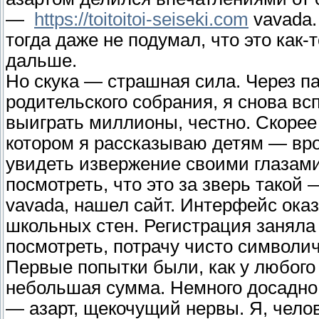
—
https://toitoitoi-seiseki.com
vavada.
тогда даже не подумал, что это как-
дальше.
Но скука — страшная сила. Через п
родительского собрания, я снова вс
выиграть миллионы, честно. Скорее 
котором я рассказываю детям — вро
увидеть извержение своими глазами
посмотреть, что это за зверь такой
vavada, нашел сайт. Интерфейс ока
школьных стен. Регистрация заняла
посмотреть, потрачу чисто символиче
Первые попытки были, как у любого
небольшая сумма. Немного досадно
— азарт, щекочущий нервы. Я, чел