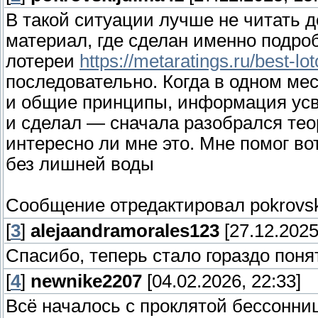
В такой ситуации лучше не читать д
материал, где сделан именно подро
лотереи
https://metaratings.ru/best-lo
последовательно. Когда в одном ме
и общие принципы, информация усва
и сделал — сначала разобрался тео
интересно ли мне это. Мне помог во
без лишней воды
Сообщение отредактировал
pokrovs
[
3
]
alejaandramorales123
[27.12.2025
Спасибо, теперь стало гораздо понят
[
4
]
newnike2207
[04.02.2026, 22:33]
Всё началось с проклятой бессонни