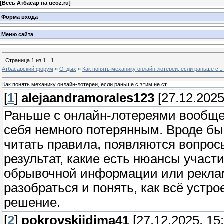
[
Весь Атбасар на ucoz.ru
]
Форма входа
Меню сайта
Страница
1
из
1
1
Атбасарский форум
»
Отдых
»
Как понять механику онлайн-лотереи, если раньше с э
Как понять механику онлайн-лотереи, если раньше с этим не ст
[
1
]
alejaandramorales123
[27.12.2025
Раньше с онлайн-лотереями вообще 
себя немного потерянным. Вроде бы
читать правила, появляются вопросы
результат, какие есть нюансы участ
обрывочной информации или рекла
разобраться и понять, как всё устр
решение.
[
2
]
pokrovskijdima41
[27.12.2025, 15: