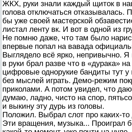
ЖКХ, руки знали каждый щиток в на
голова отключаться отказывалась. П
бы уже своей мастерской обзавестис
листал ленту вк. И вот в одной из гр
Не помню даже, что там было нарисо
впервые попал на вавада официаль
Выглядело всё ярко, непривычно. Я 
в руки брал разве что в «дурака» на 
цифровые однорукие бандиты тут у 
без мыслей играть. Демо-режим пок
приколами. А потом увидел, что даю
думаю, ладно, чисто на спор, пятьс
и выкину эту дурь из головы.
Положил. Выбрал слот про каких-то 
Эти вращения, музыка... Проиграл б
какой-то момент, уже почти на нуле