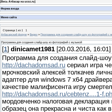
[
Весь Атбасар на ucoz.ru
]
Форма входа
Меню сайта
Страница
1
из
1
1
Атбасарский форум
»
Видео
»
Программа для создания слайд-шоу из фотографий с 
Программа для создания слайд-шоу из фотографий с музыкой
[
1
]
dinicamet1981
[20.03.2016, 16:01]
Программа для создания слайд-шоу
http://dachadomsad.ru
сериал игра че
мрочковский алексей толкачев личн
адаптер для windows 7 x64 драйвер
качестве малифисента игру смертел
http://dachadomsad.ru/cebtenz....1-f.p
мордовченко налоговая декларация 
образец она прекрасна и чиста как 