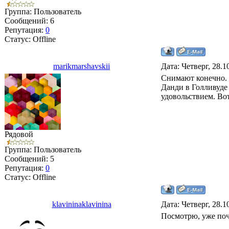
Группа: Пользователь
Сообщений:
6
Репутация:
0
Статус:
Offline
marikmarshavskii
Дата: Четверг, 28.1
Снимают конечно. 
Данди в Голливуде
удовольствием. Вот
Рядовой
Группа: Пользователь
Сообщений:
5
Репутация:
0
Статус:
Offline
klavininaklavinina
Дата: Четверг, 28.1
Посмотрю, уже почи