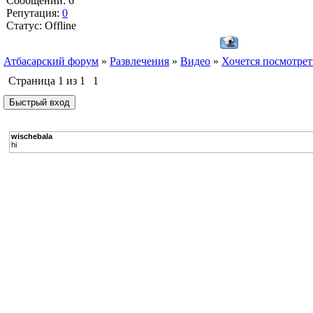
Сообщений:
6
Репутация:
0
Статус:
Offline
Атбасарский форум
»
Развлечения
»
Видео
»
Хочется посмотрет
Страница
1
из
1
1